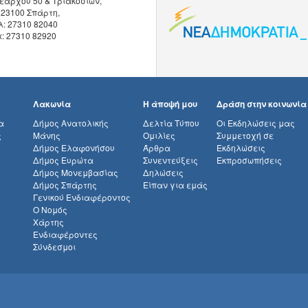
εάρχου 50 & Τριακοσίων,
 23100 Σπάρτη,
λ: 27310 82040
x: 27310 82920
Λακωνία
Η άποψή μου
Δράση στην κοινωνία
α
Δήμος Ανατολικής
Δελτία Τύπου
Οι Εκδηλώσεις μας
ς
Μάνης
Ομιλίες
Συμμετοχή σε
Δήμος Ελαφονήσου
Άρθρα
Εκδηλώσεις
Δήμος Ευρώτα
Συνεντεύξεις
Εκπροσωπήσεις
Δήμος Μονεμβασίας
Δηλώσεις
Δήμος Σπάρτης
Είπαν για εμάς
Γενικού Ενδιαφέροντος
Ο Νομός
Χάρτης
Ενδιαφέροντες
Σύνδεσμοι