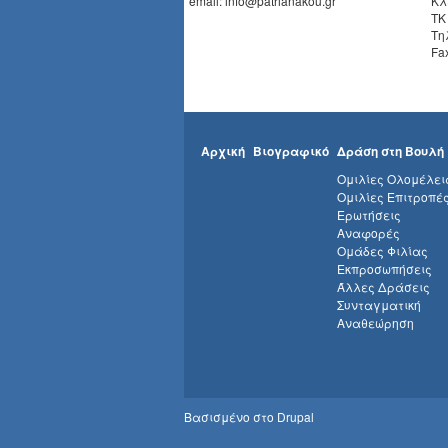
email: info@patrianakou.gr
Κλ
ΤΚ
Τη
Fa
Αρχική
Βιογραφικό
Δράση στη Βουλή
Ομιλίες Ολομέλει
Ομιλίες Επιτροπέ
Ερωτήσεις
Αναφορές
Ομάδες Φιλίας
Εκπροσωπήσεις
Άλλες Δράσεις
Συνταγματική
Αναθεώρηση
Βασισμένο στο
Drupal