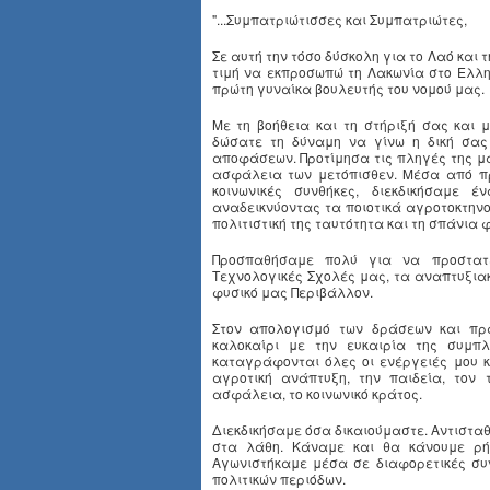
"...Συμπατριώτισσες και Συμπατριώτες,
Σε αυτή την τόσο δύσκολη για το Λαό και 
τιμή να εκπροσωπώ τη Λακωνία στο Ελλη
πρώτη γυναίκα βουλευτής του νομού μας.
Με τη βοήθεια και τη στήριξή σας και 
δώσατε τη δύναμη να γίνω η δική σα
αποφάσεων. Προτίμησα τις πληγές της μ
ασφάλεια των μετόπισθεν. Μέσα από πρ
κοινωνικές συνθήκες, διεκδικήσαμε 
αναδεικνύοντας τα ποιοτικά αγροτοκτηνο
πολιτιστική της ταυτότητα και τη σπάνια 
Προσπαθήσαμε πολύ για να προστατέ
Τεχνολογικές Σχολές μας, τα αναπτυξια
φυσικό μας Περιβάλλον.
Στον απολογισμό των δράσεων και πρ
καλοκαίρι με την ευκαιρία της συμπ
καταγράφονται όλες οι ενέργειές μου 
αγροτική ανάπτυξη, την παιδεία, τον 
ασφάλεια, το κοινωνικό κράτος.
Διεκδικήσαμε όσα δικαιούμαστε. Αντισταθ
στα λάθη. Κάναμε και θα κάνουμε ρήξ
Αγωνιστήκαμε μέσα σε διαφορετικές συ
πολιτικών περιόδων.