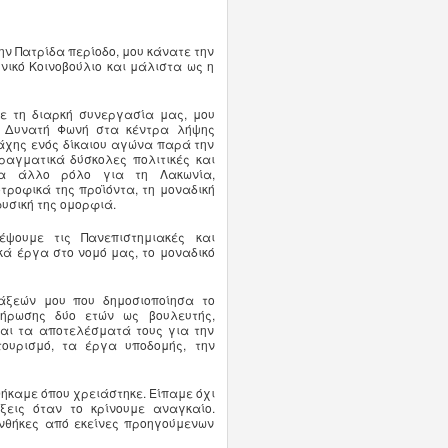
την Πατρίδα περίοδο, μου κάνατε την
νικό Κοινοβούλιο και μάλιστα ως η
με τη διαρκή συνεργασία μας, μου
ς Δυνατή Φωνή στα κέντρα λήψης
άχης ενός δίκαιου αγώνα παρά την
αγματικά δύσκολες πολιτικές και
ένα άλλο ρόλο για τη Λακωνία,
τροφικά της προϊόντα, τη μοναδική
φυσική της ομορφιά.
ψουμε τις Πανεπιστημιακές και
κά έργα στο νομό μας, το μοναδικό
άξεών μου που δημοσιοποίησα το
λήρωσης δύο ετών ως βουλευτής,
και τα αποτελέσματά τους για την
τουρισμό, τα έργα υποδομής, την
ήκαμε όπου χρειάστηκε. Είπαμε όχι
εις όταν το κρίνουμε αναγκαίο.
νθήκες από εκείνες προηγούμενων