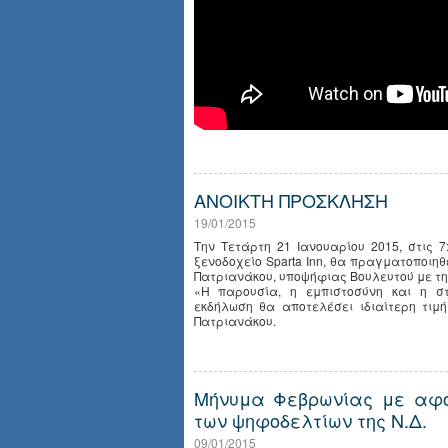
ΑΝΟΙΚΤΗ ΠΡΟΣΚΛΗΣΗ
19/01/2015
Την Τετάρτη 21 Ιανουαρίου 2015, στις 
ξενοδοχείο Sparta Inn, θα πραγματοποιηθ
Πατριανάκου, υποψήφιας Βουλευτού με τη
«Η παρουσία, η εμπιστοσύνη και η σ
εκδήλωση θα αποτελέσει ιδιαίτερη τιμ
Πατριανάκου.
Μήνυμα Φεβρωνίας με αφο
των ψηφοδελτίων της Ν.Δ.
09/01/2015