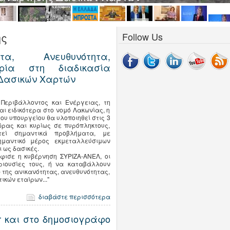
ης
Follow Us
ητα, Ανευθυνότητα,
ρία στη διαδικασία
 Δασικών Χαρτών
 Περιβάλλοντος και Ενέργειας, τη
ι ειδικότερα στο νομό Λακωνίας, η
υ υπουργείου θα υλοποιηθεί στις 3
ώρας και κυρίως σε πυρόπληκτους,
εί σημαντικά προβλήματα, με
ημαντικό μέρος εκμεταλλεύσιμων
 ως δασικές.
φισε η κυβέρνηση ΣΥΡΙΖΑ-ΑΝΕΛ, οι
ριουσίες τους, ή να καταβάλλουν
 της ανικανότητας, ανευθυνότητας,
κών εταίρων..."
διαβάστε περισσότερα
gr και στο δημοσιογράφο