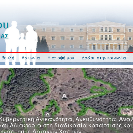
 Βουλή
Λακωνία
Η άποψή μου
Δράση στην κοινωνία
Κυβερνητική Ανικανότητα, Ανευθυνότητα, Ανα
και Αδιαφορία στη διαδικασία κατάρτισης και
ανάρτησης Δασικών Χαρτών