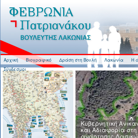
Jump to Content
Αρχική
Βιογραφικό
Δράση στη Βουλή
Λακωνία
Η 
Σύνδεσμοι
Κυβερνητική Ανικα
και Αδιαφορία στη
ανάρτησης Δασικώ