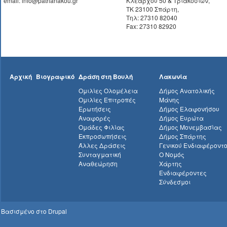
email: info@patrianakou.gr
Κλεάρχου 50 & Τριακοσίων,
ΤΚ 23100 Σπάρτη,
Τηλ: 27310 82040
Fax: 27310 82920
Αρχική
Βιογραφικό
Δράση στη Βουλή
Λακωνία
Ομιλίες Ολομέλεια
Δήμος Ανατολικής
Ομιλίες Επιτροπές
Μάνης
Ερωτήσεις
Δήμος Ελαφονήσου
Αναφορές
Δήμος Ευρώτα
Ομάδες Φιλίας
Δήμος Μονεμβασίας
Εκπροσωπήσεις
Δήμος Σπάρτης
Άλλες Δράσεις
Γενικού Ενδιαφέροντ
Συνταγματική
Ο Νομός
Αναθεώρηση
Χάρτης
Ενδιαφέροντες
Σύνδεσμοι
Βασισμένο στο
Drupal