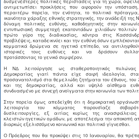
δυσμενέστερες πολιτικές περιστάσεις για τη χώρα, οφείλ
αντιμετωπίσει προκλήσεις που αφορούν την υπόσταση,
περαιτέρω πορεία, την ενότητα, το πολιτικό πρόταγμα,
ικανότητα χάραξης εθνικής στρατηγικής, την ανάδειξή της 
δύναμη πολιτικής ευθύνης, καθοδηγητικής στην κοινωνί
εντυπωσιακή συμμετοχή εκατοντάδων χιλιάδων πολιτών 
πρώτο γύρο της διαδικασίας, κόντρα στις Κασσάνδρ
προβλέψεις, καταδεικνύει και την ευθύνη όσων εμπλέκοντα
κομματικά δρώμενα σε ηγετικό επίπεδο, να αντιληφθούν
ιστορικές τους ευθύνες και να δράσουν συλλογ
προτάσσοντας το γενικό συμφέρον.
Η ΝΔ λειτούργησε ως σταθεροποιητικός πυλώνας
Δημοκρατίας γιατί πάντα είχε σαφή ιδεολογία, στα
προσανατολισμό στα θεμελιώδη ζητήματα του έθνους, του
και της δημοκρατίας, αλλά και υψηλό αίσθημα ευθύ
συνδυασμένο με συνεχή ανοίγματα στην κοινωνία των πολιτ
Στην πορεία όμως απεδείχθη ότι η δημοκρατική οργάνωση
λειτουργία του κόμματος παρουσίαζε σοβαρότ
δυσλειτουργίες, εξ αιτίας κυρίως της ανασφάλειας
κλειστών ηγετικών ομάδων, με αποτέλεσμα την αποκοπή α
διαρκώς εξελισσόμενο κοινωνικό και πολιτικό γίγνεσθαι.
Ο Πρόεδρος που θα προκύψει στις 10 Ιανουαρίου, θα πρέπ