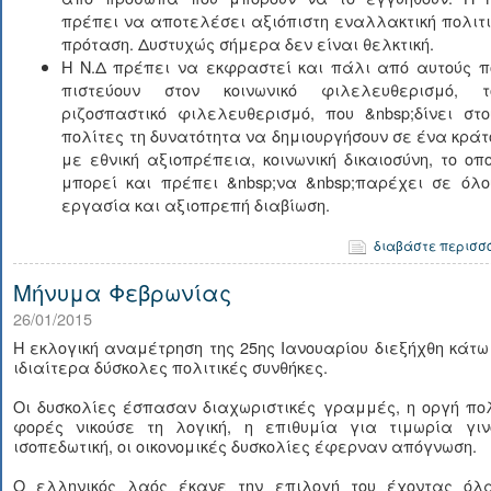
πρέπει να αποτελέσει αξιόπιστη εναλλακτική πολιτι
πρόταση. Δυστυχώς σήμερα δεν είναι θελκτική.
Η Ν.Δ πρέπει να εκφραστεί και πάλι από αυτούς π
πιστεύουν στον κοινωνικό φιλελευθερισμό, τ
ριζοσπαστικό φιλελευθερισμό, που &nbsp;δίνει στο
πολίτες τη δυνατότητα να δημιουργήσουν σε ένα κράτ
με εθνική αξιοπρέπεια, κοινωνική δικαιοσύνη, το οπο
μπορεί και πρέπει &nbsp;να &nbsp;παρέχει σε όλο
εργασία και αξιοπρεπή διαβίωση.
διαβάστε περισσ
Μήνυμα Φεβρωνίας
26/01/2015
Η εκλογική αναμέτρηση της 25ης Ιανουαρίου διεξήχθη κάτ
ιδιαίτερα δύσκολες πολιτικές συνθήκες.
Οι δυσκολίες έσπασαν διαχωριστικές γραμμές, η οργή πο
φορές νικούσε τη λογική, η επιθυμία για τιμωρία γιν
ισοπεδωτική, οι οικονομικές δυσκολίες έφερναν απόγνωση.
Ο ελληνικός λαός έκανε την επιλογή του έχοντας όλ