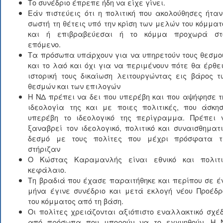
Το συνέδριο έπρεπε ήδη να είχε γίνει.
Εάν πιστεύεις ότι η πολιτική που ακολούθησες ήταν
σωστή τη θέτεις υπό την κρίση των μελών του κόμματ
και ή επιβραβεύεσαι ή το κόμμα προχωρά στ
επόμενο.
Τα πρόσωπα υπάρχουν για να υπηρετούν τους θεσμο
και το λαό και όχι για να περιμένουν πότε θα έρθει
ιστορική τους δικαίωση λειτουργώντας εις βάρος τ
θεσμών και των επιλογών
Η ΝΔ πρέπει να δει που υπερέβη και που αψήφησε τ
ιδεολογία της και με ποιες πολιτικές, που άσκησ
υπερέβη το ιδεολογικό της περίγραμμα. Πρέπει 
ξαναβρεί τον ιδεολογικό, πολιτικό και συναισθηματι
δεσμό με τους πολίτες που μέχρι πρόσφατα τ
στήριζαν
Ο Κώστας Καραμανλής είναι εθνικό και πολιτι
κεφάλαιο.
Τη βραδιά που έχασε παραιτήθηκε και περίπου σε έ
μήνα έγινε συνέδριο και μετά εκλογή νέου Προέδρ
του κόμματος από τη βάση.
Οι πολίτες χρειάζονται αξιόπιστο εναλλακτικό σχέδ
από πρόσωπα που μπορούν να το εγγυηθούν. Η 