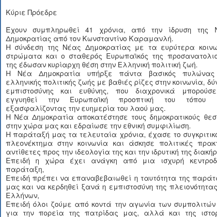
Κύριε Πρόεδρε
Έχουν συμπληρωθεί 41 χρόνια, από την ίδρυση της 
Δημοκρατίας από τον Κωνσταντίνο Καραμανλή.
Η σύνδεση της Νέας Δημοκρατίας με τα ευρύτερα κοινω
στρώματα και ο σταθερός Ευρωπαϊκός της προσανατολισ
της έδωσαν κυρίαρχη θέση στην Ελληνική πολιτική ζωή.
Η Νέα Δημοκρατία υπήρξε πάντα βασικός πυλώνας
ελληνικής πολιτικής ζωής με βαθιές ρίζες στην κοινωνία, δ
εμπιστοσύνης και ευθύνης, που διαχρονικά μπορούσ
εγγυηθεί την Ευρωπαϊκή προοπτική του τόπου 
εξασφαλίζοντας την ευημερία του λαού μας.
Η Νέα Δημοκρατία αποκατέστησε τους δημοκρατικούς θεσ
στην χώρα μας και εδραίωσε την εθνική συμφιλίωση.
Η παράταξή μας τα τελευταία χρόνια, έχασε το συγκριτικ
πλεονέκτημα στην κοινωνία και άσκησε πολιτικές πρακτ
αντίθετες προς την ιδεολογία της και την ιδρυτική της διακήρ
Επειδή η χώρα έχει ανάγκη από μια ισχυρή κεντροδ
παράταξη,
Επειδή πρέπει να επαναβεβαιωθεί η ταυτότητα της παράτ
μας και να κερδηθεί ξανά η εμπιστοσύνη της πλειονότητα
Ελλήνων,
Επειδή όλοι ζούμε από κοντά την αγωνία των συμπολιτών
για την πορεία της πατρίδας μας, αλλά και της ιστορ