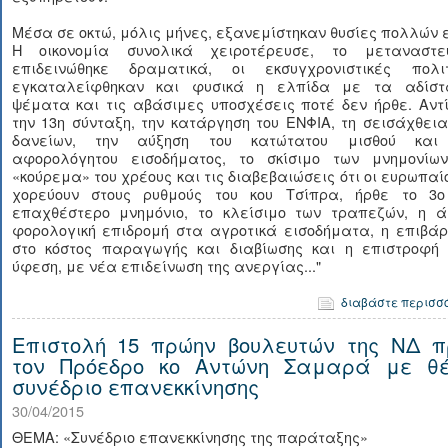
Μέσα σε οκτώ, μόλις μήνες, εξανεμίστηκαν θυσίες πολλών 
Η οικονομία συνολικά χειροτέρευσε, το μεταναστευ
επιδεινώθηκε δραματικά, οι εκσυγχρονιστικές πολιτ
εγκαταλείφθηκαν και φυσικά η ελπίδα με τα αδίστ
ψέματα και τις αβάσιμες υποσχέσεις ποτέ δεν ήρθε. Αντ
την 13η σύνταξη, την κατάργηση του ΕΝΦΙΑ, τη σεισάχθει
δανείων, την αύξηση του κατώτατου μισθού και
αφορολόγητου εισοδήματος, το σκίσιμο των μνημονίων
«κούρεμα» του χρέους και τις διαβεβαιώσεις ότι οι ευρωπαί
χορεύουν στους ρυθμούς του κου Τσίπρα, ήρθε το 3ο
επαχθέστερο μνημόνιο, το κλείσιμο των τραπεζών, η ά
φορολογική επιδρομή στα αγροτικά εισοδήματα, η επιβάρ
στο κόστος παραγωγής και διαβίωσης και η επιστροφή 
ύφεση, με νέα επιδείνωση της ανεργίας..."
διαβάστε περισσ
Επιστολή 15 πρώην βουλευτών της ΝΔ π
τον Πρόεδρο κο Αντώνη Σαμαρά με θ
συνέδριο επανεκκίνησης
30/04/2015
ΘΕΜΑ: «Συνέδριο επανεκκίνησης της παράταξης»