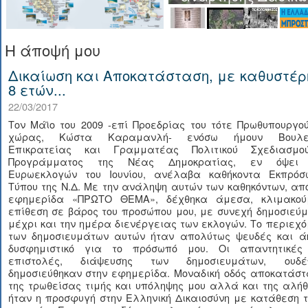
Η άποψή μου
Δικαίωση και Αποκατάσταση, με καθυστέρ
8 ετών...
22/03/2017
Τον Μάϊο του 2009 -επί Προεδρίας του τότε Πρωθυπουργο
χώρας, Κώστα Καραμανλή- ενόσω ήμουν Βουλε
Επικρατείας και Γραμματέας Πολιτικού Σχεδιασμ
Προγράμματος της Νέας Δημοκρατίας, εν όψει
Ευρωεκλογών του Ιουνίου, ανέλαβα καθήκοντα Εκπρόσ
Τύπου της Ν.Δ. Με την ανάληψη αυτών των καθηκόντων, απ
εφημερίδα «ΠΡΩΤΟ ΘΕΜΑ», δέχθηκα άμεσα, κλιμακού
επίθεση σε βάρος του προσώπου μου, με συνεχή δημοσιεύ
μέχρι και την ημέρα διενέργειας των εκλογών. Το περιεχ
των δημοσιευμάτων αυτών ήταν απολύτως ψευδές και ά
δυσφημιστικό για το πρόσωπό μου. Οι απαντητικές
επιστολές, διάψευσης των δημοσιευμάτων, ουδέ
δημοσιεύθηκαν στην εφημερίδα. Μοναδική οδός αποκατάστ
της τρωθείσας τιμής και υπόληψης μου αλλά και της αλή
ήταν η προσφυγή στην Ελληνική Δικαιοσύνη με κατάθεση 