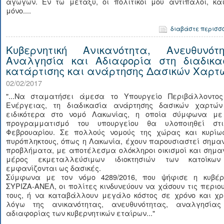
αγωγών. Εν τω μεταξύ, οι πολιτικοί μου αντίπαλοι, και
μόνο....
διαβάστε περισσ
Κυβερνητική Ανικανότητα, Ανευθυνότη
Αναλγησία και Αδιαφορία στη διαδικα
κατάρτισης και ανάρτησης Δασικών Χαρτ
02/02/2017
"...Να σταματήσει άμεσα το Υπουργείο Περιβάλλοντος
Ενέργειας, τη διαδικασία ανάρτησης δασικών χαρτών
ειδικότερα στο νομό Λακωνίας, η οποία σύμφωνα με
προγραμματισμό του υπουργείου θα υλοποιηθεί στ
Φεβρουαρίου. Σε πολλούς νομούς της χώρας και κυρίω
πυρόπληκτους, όπως η Λακωνία, έχουν παρουσιαστεί σημα
προβλήματα, με αποτέλεσμα ολόκληροι οικισμοί και σημα
μέρος εκμεταλλεύσιμων ιδιοκτησιών των κατοίκω
εμφανίζονται ως δασικές.
Σύμφωνα με τον νόμο 4289/2016, που ψήφισε η κυβέρ
ΣΥΡΙΖΑ-ΑΝΕΛ, οι πολίτες κινδυνεύουν να χάσουν τις περιο
τους, ή να καταβάλλουν μεγάλο κόστος σε χρόνο και χρ
λόγω της ανικανότητας, ανευθυνότητας, αναλγησίας
αδιαφορίας των κυβερνητικών εταίρων..."