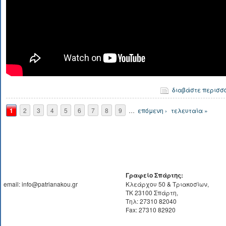
διαβάστε περισσ
Σελίδες
1
2
3
4
5
6
7
8
9
…
επόμενη ›
τελευταία »
Γραφείο Σπάρτης:
email: info@patrianakou.gr
Κλεάρχου 50 & Τριακοσίων,
ΤΚ 23100 Σπάρτη,
Τηλ: 27310 82040
Fax: 27310 82920