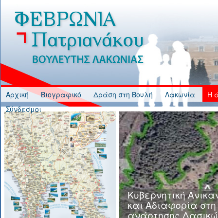
Jump to Content
Αρχική
Βιογραφικό
Δράση στη Βουλή
Λακωνία
Η 
Σύνδεσμοι
Κυβερνητική Ανικα
και Αδιαφορία στη
ανάρτησης Δασικώ