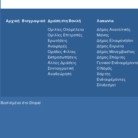
Αρχική
Βιογραφικό
Δράση στη Βουλή
Λακωνία
Ομιλίες Ολομέλεια
Δήμος Ανατολικής
Ομιλίες Επιτροπές
Μάνης
Ερωτήσεις
Δήμος Ελαφονήσου
Αναφορές
Δήμος Ευρώτα
Ομάδες Φιλίας
Δήμος Μονεμβασίας
Εκπροσωπήσεις
Δήμος Σπάρτης
Άλλες Δράσεις
Γενικού Ενδιαφέροντ
Συνταγματική
Ο Νομός
Αναθεώρηση
Χάρτης
Ενδιαφέροντες
Σύνδεσμοι
Βασισμένο στο
Drupal