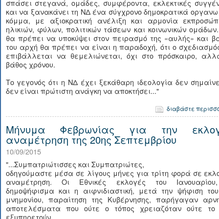
σπάσει στεγανά, ομάδες, συμφέροντα, εκλεκτικές συγγέν
και να ξανακάνει τη ΝΔ ένα σύγχρονο δημοκρατικά οργαν
κόμμα, με αξιοκρατική ανέλιξη και αρμονία εκπροσώπ
ηλικιών, φύλων, πολιτικών τάσεων και κοινωνικών ομάδων
θα πρέπει να υποκύψει στον πειρασμό της «αυλής» και β
του αρχή θα πρέπει να είναι η παραδοχή, ότι ο σχεδιασμό
επιβάλλεται να θεμελιώνεται, όχι στο πρόσκαιρο, αλλ
βάθος χρόνου.
Το γεγονός ότι η ΝΔ έχει ξεκάθαρη ιδεολογία δεν σημαίνε
δεν είναι πρώτιστη ανάγκη να αποκτήσει..."
διαβάστε περισσ
Μήνυμα Φεβρωνίας για την εκλογ
αναμέτρηση της 20ης Σεπτεμβρίου
10/09/2015
"...Συμπατριώτισσες και Συμπατριώτες,
οδηγούμαστε μέσα σε λίγους μήνες για τρίτη φορά σε εκλ
αναμέτρηση. Οι Εθνικές εκλογές του Ιανουαρίου
δημοψήφισμα και η αιφνιδιαστική, μετά την ψήφιση του
μνημονίου, παραίτηση της Κυβέρνησης, παρήγαγαν αρνη
αποτελέσματα που ούτε ο τόπος χρειαζόταν ούτε το
εξυπηρετούν.