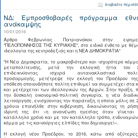
διαβάστε περισσ
ΝΔ: Εμπροσθοβαρές πρόγραμμα εθνι
ανάκαμψης
10/01/2016
Άρθρο Φεβρωνίας Πατριανάκου στην εφημερ
"ΠΕΛΟΠΟΝΝΗΣΟΣ ΤΗΣ ΚΥΡΙΑΚΗΣ", στο ειδικό ένθετο με θέμ
ιδεολογία της κεντροδεξιάς και η ΝΕΑ ΔΗΜΟΚΡΑΤΙΑ"
"Η Νέα Δημοκρατία, το μακροβιότερο και ισχυρότερο κόμμ
μεταπολίτευσης, μετά την εκλογική ήττα του 2
επιδεικνύοντας ισχυρά αντανακλαστικά πολιτ
προσαρμογής, μετέτρεψε την εκλογή του Προέδρου της
υπόθεση οποιουδήποτε πολίτη επιθυμεί να συμμετέχει στα 
και μετέρχεται των ιδεολογικών της Αρχών. Στην πράξη,
την δύσκολη οικονομικό-πολιτική συγκυρία, η νέα διαδι
λειτούργησε, ενισχύοντας την παράταξη, η οποία μόλις σε 
χρόνια επανήλθε στην κυβέρνηση, δικαιώνοντας τη ρήση
ιδρυτή της ότι «η ανανέωση ηγεσίας όταν γίνεται 
κατάλληλο χρόνο και με τον κατάλληλο τρόπο, ενδυναμών
κόμμα με τις καινούργιες ελπίδες που δημιουργεί».
Η εκλογή νέου Προέδρου, το 2016, κάτω από οξύτερες