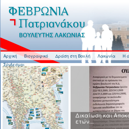
Jump to Content
Αρχική
Βιογραφικό
Δράση στη Βουλή
Λακωνία
Η 
Σύνδεσμοι
Κυβερνητική Ανικα
και Αδιαφορία στη
ανάρτησης Δασικώ