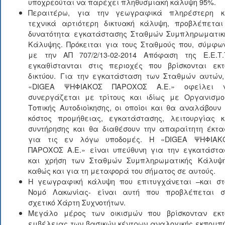
υποχρεούται να παρέχει πληθυσμιακή κάλυψη 95%.
Περαιτέρω, για την γεωγραφικά πληρέστερη κ
τεχνικά αρτιότερη δικτυακή κάλυψη, προβλέπεται
δυνατότητα εγκατάστασης Σταθμών Συμπληρωματικ
Κάλυψης. Πρόκειται για τους Σταθμούς που, σύμφω
με την ΑΠ 707/2/13-02-2014 Απόφαση της Ε.Ε.Τ.Τ
εγκαθίστανται στις περιοχές που βρίσκονται εκτ
δικτύου. Για την εγκατάσταση των Σταθμών αυτών,
«DIGEA ΨΗΦΙΑΚΟΣ ΠΑΡΟΧΟΣ Α.Ε.» οφείλει 
συνεργάζεται με τρίτους και ιδίως με Οργανισμο
Τοπικής Αυτοδιοίκησης, οι οποίοι και θα αναλάβουν 
κόστος προμήθειας, εγκατάστασης, λειτουργίας κ
συντήρησης και θα διαθέσουν την απαραίτητη έκτα
για τις εν λόγω υποδομές. Η «DIGEA ΨΗΦΙΑΚ
ΠΑΡΟΧΟΣ Α.Ε.» είναι υπεύθυνη για την εγκατάστα
και χρήση των Σταθμών Συμπληρωματικής Κάλυψη
καθώς και για τη μεταφορά του σήματος σε αυτούς.
Η γεωγραφική κάλυψη που επιτυγχάνεται –και στ
Νομό Λακωνίας- είναι αυτή που προβλέπεται σ
σχετικό Χάρτη Συχνοτήτων.
Μεγάλο μέρος των οικισμών που βρίσκονταν εκτ
εμβέλειας των βασικών κέντρων αναλογικής εκπομπή