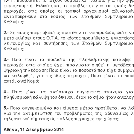
ευρυεκπομπή; Ειδικότερα, τι προβλέπει για τις εκτός δι
περιοχές, στις οποίες οι τοπικοί οργανισμοί αδυνατού
ανταποκριθούν στο κόστος των Σταθμών Συμπληρωματ
Κάλυψης;
Σε ποιες παρεμβάσεις προτίθενται να προβούν, ώστε ν
2.-
μετακυλήσει στους Ο.Τ.Α. το κόστος προμήθειας, εγκατάστ
λειτουργίας και συντήρησης των Σταθμών Συμπληρωματ
Κάλυψης;
Ποιο είναι το ποσοστό της πληθυσμιακής κάλυψης 
3.-
περιοχές στις οποίες έχει πραγματοποιηθεί η μετάβαση
ψηφιακή τηλεόραση; Ποιο είναι το ποσοστό που είχε συμφω
να καλυφθεί, για τις ίδιες περιοχές; Ποια είναι τα πο
αυτά, ανά Νομό;
Ποια είναι τα αντίστοιχα συγκριτικά στοιχεία για
4.-
πληθυσμιακή κάλυψη του δικτύου, όταν το σήμα ήταν αναλογ
Ποια συγκεκριμένα και άμεσα μέτρα προτίθεται να λά
5.-
για την αντιμετώπιση του προβλήματος της αδυναμίας λ
τηλεοπτικού σήματος σε πολλές περιοχές της χώρας;
Αθήνα, 11 Δεκεμβρίου 2014