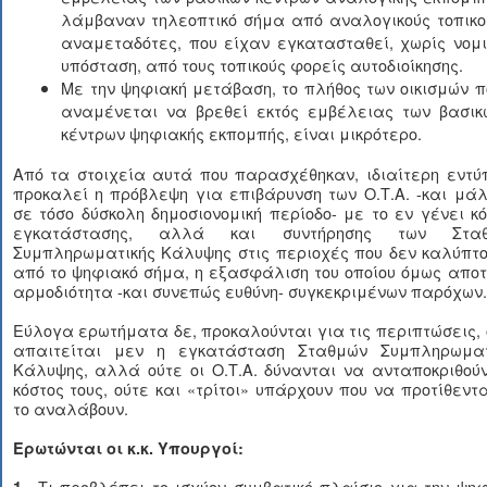
λάμβαναν τηλεοπτικό σήμα από αναλογικούς τοπικο
αναμεταδότες, που είχαν εγκατασταθεί, χωρίς νομι
υπόσταση, από τους τοπικούς φορείς αυτοδιοίκησης.
Με την ψηφιακή μετάβαση, το πλήθος των οικισμών π
αναμένεται να βρεθεί εκτός εμβέλειας των βασικ
κέντρων ψηφιακής εκπομπής, είναι μικρότερο.
Από τα στοιχεία αυτά που παρασχέθηκαν, ιδιαίτερη εντύ
προκαλεί η πρόβλεψη για επιβάρυνση των Ο.Τ.Α. -και μά
σε τόσο δύσκολη δημοσιονομική περίοδο- με το εν γένει κ
εγκατάστασης, αλλά και συντήρησης των Στα
Συμπληρωματικής Κάλυψης στις περιοχές που δεν καλύπτο
από το ψηφιακό σήμα, η εξασφάλιση του οποίου όμως απο
αρμοδιότητα -και συνεπώς ευθύνη- συγκεκριμένων παρόχων.
Εύλογα ερωτήματα δε, προκαλούνται για τις περιπτώσεις,
απαιτείται μεν η εγκατάσταση Σταθμών Συμπληρωματ
Κάλυψης, αλλά ούτε οι Ο.Τ.Α. δύνανται να ανταποκριθού
κόστος τους, ούτε και «τρίτοι» υπάρχουν που να προτίθεντ
το αναλάβουν.
Ερωτώνται οι κ.κ. Υπουργοί:
Τι προβλέπει το ισχύον συμβατικό πλαίσιο για την ψη
1.-