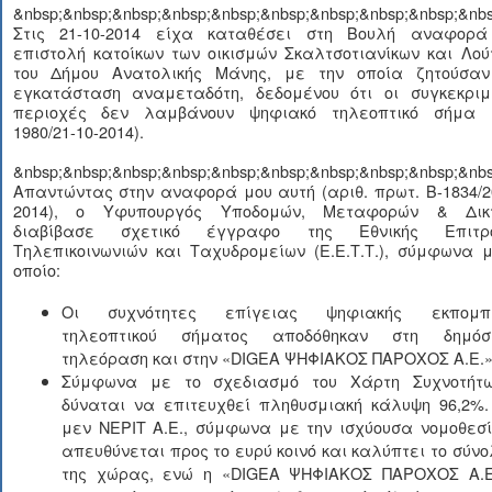
&nbsp;&nbsp;&nbsp;&nbsp;&nbsp;&nbsp;&nbsp;&nbsp;&nbsp;&nbs
Στις 21-10-2014 είχα καταθέσει στη Βουλή αναφορά
επιστολή κατοίκων των οικισμών Σκαλτσοτιανίκων και Λο
του Δήμου Ανατολικής Μάνης, με την οποία ζητούσαν
εγκατάσταση αναμεταδότη, δεδομένου ότι οι συγκεκριμ
περιοχές δεν λαμβάνουν ψηφιακό τηλεοπτικό σήμα 
1980/21-10-2014).
&nbsp;&nbsp;&nbsp;&nbsp;&nbsp;&nbsp;&nbsp;&nbsp;&nbsp;&nbs
Απαντώντας στην αναφορά μου αυτή (αριθ. πρωτ. Β-1834/2
2014), ο Υφυπουργός Υποδομών, Μεταφορών & Δικ
διαβίβασε σχετικό έγγραφο της Εθνικής Επιτρ
Τηλεπικοινωνιών και Ταχυδρομείων (Ε.Ε.Τ.Τ.), σύμφωνα 
οποίο:
Οι συχνότητες επίγειας ψηφιακής εκπομπ
τηλεοπτικού σήματος αποδόθηκαν στη δημόσ
τηλεόραση και στην «DIGEA ΨΗΦΙΑΚΟΣ ΠΑΡΟΧΟΣ Α.Ε.»
Σύμφωνα με το σχεδιασμό του Χάρτη Συχνοτήτω
δύναται να επιτευχθεί πληθυσμιακή κάλυψη 96,2%.
μεν ΝΕΡΙΤ Α.Ε., σύμφωνα με την ισχύουσα νομοθεσί
απευθύνεται προς το ευρύ κοινό και καλύπτει το σύνο
της χώρας, ενώ η «DIGEA ΨΗΦΙΑΚΟΣ ΠΑΡΟΧΟΣ Α.Ε