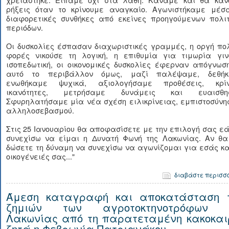
ρήξεις όταν το κρίνουμε αναγκαίο. Αγωνιστήκαμε μέσ
διαφορετικές συνθήκες από εκείνες προηγούμενων πολιτ
περιόδων.
Οι δυσκολίες έσπασαν διαχωριστικές γραμμές, η οργή πο
φορές νικούσε τη λογική, η επιθυμία για τιμωρία γιν
ισοπεδωτική, οι οικονομικές δυσκολίες έφερναν απόγνωσ
αυτό το περιβάλλον όμως, μαζί παλέψαμε, δεθήκ
ενωθήκαμε ψυχικά, αξιολογήσαμε προθέσεις, κρί
ικανότητες, μετρήσαμε δυνάμεις και ευαισθησ
Σφυρηλατήσαμε μία νέα σχέση ειλικρίνειας, εμπιστοσύνη
αλληλοσεβασμού.
Στις 25 Ιανουαρίου θα αποφασίσετε με την επιλογή σας ε
συνεχίσω να είμαι η Δυνατή Φωνή της Λακωνίας. Αν θα
δώσετε τη δύναμη να συνεχίσω να αγωνίζομαι για εσάς κα
οικογένειές σας..."
διαβάστε περισσ
Άμεση καταγραφή και αποκατάσταση 
ζημιών των αγροτοκτηνοτρόφων 
Λακωνίας από τη παρατεταμένη κακοκαι
ζητά η Φεβρωνία Πατριανάκου