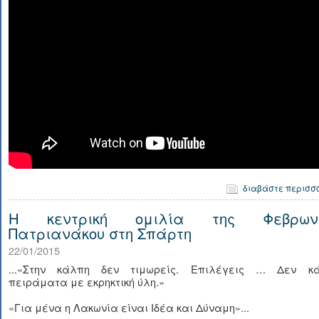
διαβάστε περισσ
Η κεντρική ομιλία της Φεβρων
Πατριανάκου στη Σπάρτη
22/01/2015
...«Στην κάλπη δεν τιμωρείς. Επιλέγεις … Δεν κά
πειράματα με εκρηκτική ύλη.»
«Για μένα η Λακωνία είναι Ιδέα και Δύναμη»...