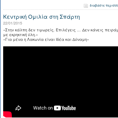
διαβάστε περισσ
Κεντρική Ομιλία στη Σπάρτη
22/01/2015
«Στην κάλπη δεν τιμωρείς. Επιλέγεις … Δεν κάνεις πειρ
με εκρηκτική ύλη.»
«Για μένα η Λακωνία είναι Ιδέα και Δύναμη»