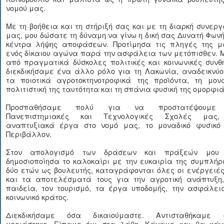
νομού μας.
Με τη βοήθεια και τη στήριξή σας και με τη διαρκή συνερ
μας, μου δώσατε τη δύναμη να γίνω η δική σας Δυνατή Φων
κέντρα λήψης αποφάσεων. Προτίμησα τις πληγές της μ
ενός δίκαιου αγώνα παρά την ασφάλεια των μετόπισθεν. 
από πραγματικά δύσκολες πολιτικές και κοινωνικές συνθ
διεκδικήσαμε ένα άλλο ρόλο για τη Λακωνία, αναδεικνύο
τα ποιοτικά αγροτοκτηνοτροφικά της προϊόντα, τη μονα
πολιτιστική της ταυτότητα και τη σπάνια φυσική της ομορφιά
Προσπαθήσαμε πολύ για να προστατέψουμε 
Πανεπιστημιακές και Τεχνολογικές Σχολές μας
αναπτυξιακά έργα στο νομό μας, το μοναδικό φυσικό
Περιβάλλον.
Στον απολογισμό των δράσεων και πράξεών μου
δημοσιοποίησα το καλοκαίρι με την ευκαιρία της συμπλή
δύο ετών ως βουλευτής, καταγράφονται όλες οι ενέργειέ
και τα αποτελέσματά τους για την αγροτική ανάπτυξη,
παιδεία, τον τουρισμό, τα έργα υποδομής, την ασφάλεια
κοινωνικό κράτος.
Διεκδικήσαμε όσα δικαιούμαστε. Αντισταθήκαμε 
χρειάστηκε. Είπαμε όχι στα λάθη. Κάναμε και θα κάν