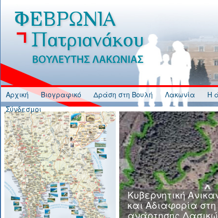
Jump to Content
Αρχική
Βιογραφικό
Δράση στη Βουλή
Λακωνία
Η 
Σύνδεσμοι
Κυβερνητική Ανικα
και Αδιαφορία στη
ανάρτησης Δασικώ