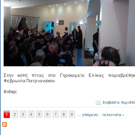
Στην κοπή πίτας στο Γηροκομείο Ελίκας παραβρέθη
Φεβρωνία Πατριανάκου
&nbsp;
διαβάστε περισσ
Σελίδες
1
2
3
4
5
6
7
8
9
…
επόμενη ›
τελευταία »