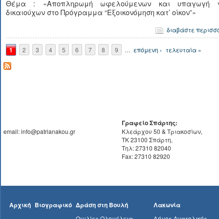
Θέμα : «Αποπληρωμή ωφελούμενων και υπαγωγή 
δικαιούχων στο Πρόγραμμα “Εξοικονόμηση κατ’ οίκον”»
διαβάστε περισσ
Σελίδες
1
2
3
4
5
6
7
8
9
…
επόμενη ›
τελευταία »
Γραφείο Σπάρτης:
email: info@patrianakou.gr
Κλεάρχου 50 & Τριακοσίων,
ΤΚ 23100 Σπάρτη,
Τηλ: 27310 82040
Fax: 27310 82920
Αρχική
Βιογραφικό
Δράση στη Βουλή
Λακωνία
Ομιλίες Ολομέλεια
Δήμος Ανατολικής