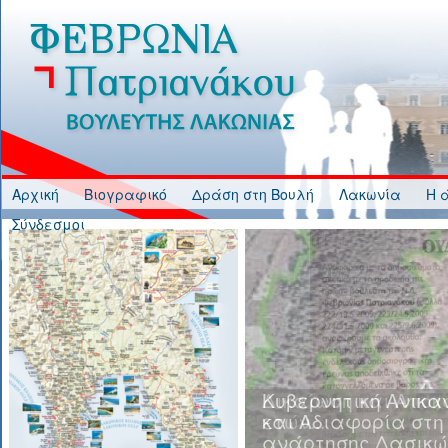
Jump to Content
Αρχική
Βιογραφικό
Δράση στη Βουλή
Λακωνία
Η 
Σύνδεσμοι
Κυβερνητική Ανικα
και Αδιαφορία στη
ανάρτησης Δασικώ