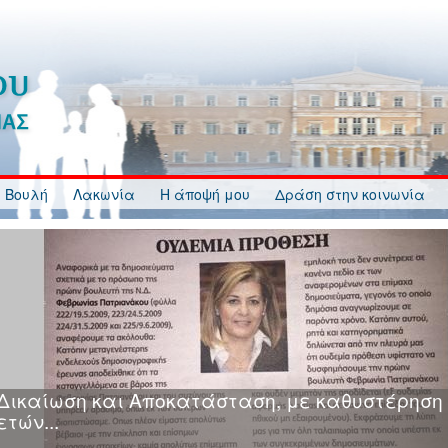
 Βουλή
Λακωνία
Η άποψή μου
Δράση στην κοινωνία
Κυβερνητική Ανικανότητα, Ανευθυνότητα, Ανα
και Αδιαφορία στη διαδικασία κατάρτισης και
ανάρτησης Δασικών Χαρτών