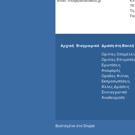
email: info@patrianakou.gr
Κλ
ΤΚ
Τη
Fa
Αρχική
Βιογραφικό
Δράση στη Βουλή
Ομιλίες Ολομέλει
Ομιλίες Επιτροπέ
Ερωτήσεις
Αναφορές
Ομάδες Φιλίας
Εκπροσωπήσεις
Άλλες Δράσεις
Συνταγματική
Αναθεώρηση
Βασισμένο στο
Drupal