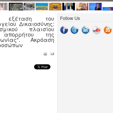
ι εξέταση του
Follow Us
γείου Δικαιοσύνης:
σμικού πλαισίου
 απορρήτου της
νωνίας". Ακρόαση
προσώπων