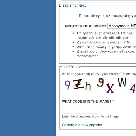
Disable rich-text
Περισσότερες πληροφορίες γι
ΜΟΡΦΌΤΥΠΟΣ ΚΕΙΜΈΝΟΥ
Επιτρεπόμενες ετικέτες HTML: <a> <e
<code> <ul> <ol> <li> <dl> <dt> <dd>
Δεν επιτρέπονται ετικέτες HTML.
Αυτόματες αλλαγές γραμμών και 
Διευθύνσεις ιστού και e-mail μετατ
παραπομπές.
CAPTCHA
Αυτή η ερώτηση είναι για επαλήθευση 
WHAT CODE IS IN THE IMAGE?
*
Enter the characters shown in the image.
Generate a new captcha