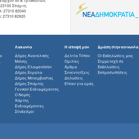
εάρχου 50 & Τριακοσίων,
 23100 Σπάρτη,
λ: 27310 82040
x: 27310 82920
Λακωνία
Η άποψή μου
Δράση στην κοινωνία
α
Δήμος Ανατολικής
Δελτία Τύπου
Οι Εκδηλώσεις μας
ς
Μάνης
Ομιλίες
Συμμετοχή σε
Δήμος Ελαφονήσου
Άρθρα
Εκδηλώσεις
Δήμος Ευρώτα
Συνεντεύξεις
Εκπροσωπήσεις
Δήμος Μονεμβασίας
Δηλώσεις
Δήμος Σπάρτης
Είπαν για εμάς
Γενικού Ενδιαφέροντος
Ο Νομός
Χάρτης
Ενδιαφέροντες
Σύνδεσμοι