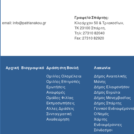
Γραφείο Σπάρτης:
email: info@patrianakou.gr
Κλεάρχου 50 & Τριακοσίων,
ΤΚ 23100 Σπάρτη,
Τηλ: 27310 82040
Fax: 27310 82920
Αρχική
Βιογραφικό
Δράση στη Βουλή
Λακωνία
Ομιλίες Ολομέλεια
Δήμος Ανατολικής
Ομιλίες Επιτροπές
Μάνης
Ερωτήσεις
Δήμος Ελαφονήσου
Αναφορές
Δήμος Ευρώτα
Ομάδες Φιλίας
Δήμος Μονεμβασίας
Εκπροσωπήσεις
Δήμος Σπάρτης
Άλλες Δράσεις
Γενικού Ενδιαφέροντ
Συνταγματική
Ο Νομός
Αναθεώρηση
Χάρτης
Ενδιαφέροντες
Σύνδεσμοι