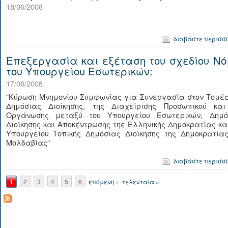
18/06/2008
διαβάστε περισσ
Επεξεργασία και εξέταση του σχεδίου Νό
του Υπουργείου Εσωτερικών:
17/06/2008
"Κύρωση Μνημονίου Συμφωνίας για Συνεργασία στον Τομέα
Δημόσιας Διοίκησης, της Διαχείρισης Προσωπικού και
Οργάνωσης μεταξύ του Υπουργείου Εσωτερικών, Δημό
Διοίκησης και Αποκέντρωσης τηε Ελληνικής Δημοκρατίας κα
Υπουργείου Τοπικής Δημόσιας Διοίκησης της Δημοκρατίας
Μολδαβίας"
διαβάστε περισσ
Σελίδες
1
2
3
4
5
6
επόμενη ›
τελευταία »