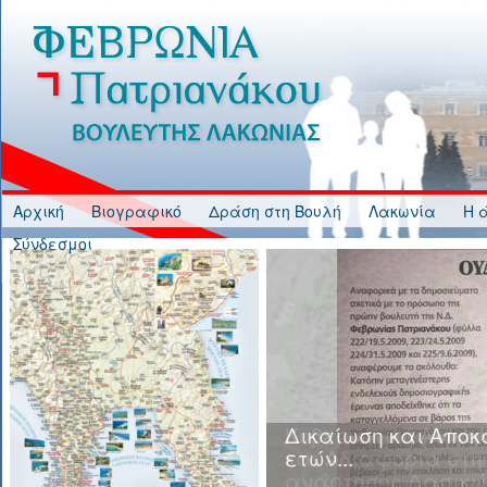
Jump to Content
Αρχική
Βιογραφικό
Δράση στη Βουλή
Λακωνία
Η 
Σύνδεσμοι
Κυβερνητική Ανικα
και Αδιαφορία στη
ανάρτησης Δασικώ