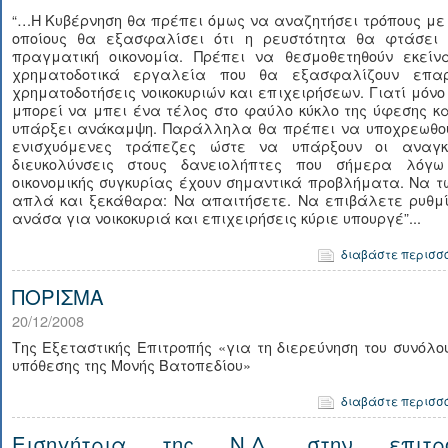
“…Η Κυβέρνηση θα πρέπει όμως να αναζητήσει τρόπους με
οποίους θα εξασφαλίσει ότι η ρευστότητα θα φτάσει 
πραγματική οικονομία. Πρέπει να θεσμοθετηθούν εκείν
χρηματοδοτικά εργαλεία που θα εξασφαλίζουν επαρ
χρηματοδοτήσεις νοικοκυριών και επιχειρήσεων. Γιατί μόνο
μπορεί να μπει ένα τέλος στο φαύλο κύκλο της ύφεσης κ
υπάρξει ανάκαμψη. Παράλληλα θα πρέπει να υποχρεωθού
ενισχυόμενες τράπεζες ώστε να υπάρξουν οι αναγκ
διευκολύνσεις στους δανειολήπτες που σήμερα λόγω
οικονομικής συγκυρίας έχουν σημαντικά προβλήματα. Να 
απλά και ξεκάθαρα: Να απαιτήσετε. Να επιβάλετε ρυθμί
ανάσα για νοικοκυριά και επιχειρήσεις κύριε υπουργέ”...
διαβάστε περισσ
ΠΟΡΙΣΜΑ
20/12/2008
Της Εξεταστικής Επιτροπής «για τη διερεύνηση του συνόλο
υπόθεσης της Μονής Βατοπεδίου»
διαβάστε περισσ
Εισηγήτρια της Ν.Δ. στην επιτρ