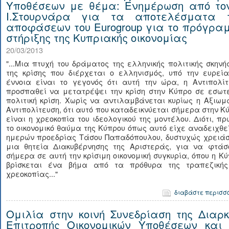
Υποθέσεων με θέμα: Ενημέρωση από τον
Ι.Στουρνάρα για τα αποτελέσματα 
αποφάσεων του Eurogroup για το πρόγρα
στήριξης της Κυπριακής οικονομίας
20/03/2013
"...Μια πτυχή του δράματος της ελληνικής πολιτικής σκηνή
της κρίσης που διέρχεται ο ελληνισμός, υπό την ευρεία
έννοια είναι το γεγονός ότι αυτή την ώρα, η Αντιπολίτ
προσπαθεί να μετατρέψει την κρίση στην Κύπρο σε εσωτε
πολιτική κρίση. Χωρίς να αντιλαμβάνεται κυρίως η Αξιωμ
Αντιπολίτευση, ότι αυτό που καταδεικνύεται σήμερα στην Κ
είναι η χρεοκοπία του ιδεολογικού της μοντέλου. Διότι, πρ
το οικονομικό θαύμα της Κύπρου όπως αυτό είχε αναδειχθε
ημερών προεδρίας Τάσου Παπαδόπουλου, δυστυχώς χρειάσ
μια θητεία Διακυβέρνησης της Αριστεράς, για να φτάσ
σήμερα σε αυτή την κρίσιμη οικονομική συγκυρία, όπου η Κ
βρίσκεται ένα βήμα από τα πρόθυρα της τραπεζικής
χρεοκοπίας..."
διαβάστε περισσ
Ομιλία στην κοινή Συνεδρίαση της Διαρκ
Επιτροπής Οικονομικών Υποθέσεων και 