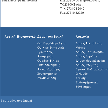
email: info@patrianakou.gr
Κλεάρχου 50 & Τριακοσίων,
ΤΚ 23100 Σπάρτη,
Τηλ: 27310 82040
Fax: 27310 82920
Αρχική
Βιογραφικό
Δράση στη Βουλή
Λακωνία
Ομιλίες Ολομέλεια
Δήμος Ανατολικής
Ομιλίες Επιτροπές
Μάνης
Ερωτήσεις
Δήμος Ελαφονήσου
Αναφορές
Δήμος Ευρώτα
Ομάδες Φιλίας
Δήμος Μονεμβασίας
Εκπροσωπήσεις
Δήμος Σπάρτης
Άλλες Δράσεις
Γενικού Ενδιαφέροντ
Συνταγματική
Ο Νομός
Αναθεώρηση
Χάρτης
Ενδιαφέροντες
Σύνδεσμοι
Βασισμένο στο
Drupal