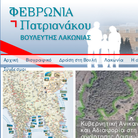
Jump to Content
Αρχική
Βιογραφικό
Δράση στη Βουλή
Λακωνία
Η 
Σύνδεσμοι
Κυβερνητική Ανικα
και Αδιαφορία στη
ανάρτησης Δασικώ