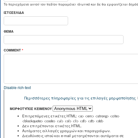
Το περιεχόμενο αυτού του πεδίου παραμένει ιδιωτικό και δε θα εμφανίζεται δημόσ
ΙΣΤΟΣΕΛΊΔΑ
ΘΈΜΑ
COMMENT
*
Disable rich-text
Περισσότερες πληροφορίες για τις επιλογές μορφοποίησης
ΜΟΡΦΌΤΥΠΟΣ ΚΕΙΜΈΝΟΥ
Επιτρεπόμενες ετικέτες HTML: <a> <em> <strong> <cite>
<blockquote> <code> <ul> <ol> <li> <dl> <dt> <dd>
Δεν επιτρέπονται ετικέτες HTML.
Αυτόματες αλλαγές γραμμών και παραγράφων.
Διευθύνσεις ιστού και e-mail μετατρέπονται αυτόματα σε