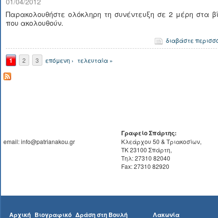
01/04/2012
Παρακολουθήστε ολόκληρη τη συνέντευξη σε 2 μέρη στα β
που ακολουθούν.
διαβάστε περισσ
Σελίδες
1
2
3
επόμενη ›
τελευταία »
Γραφείο Σπάρτης:
email: info@patrianakou.gr
Κλεάρχου 50 & Τριακοσίων,
ΤΚ 23100 Σπάρτη,
Τηλ: 27310 82040
Fax: 27310 82920
Αρχική
Βιογραφικό
Δράση στη Βουλή
Λακωνία