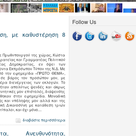
Follow Us
ση, με καθυστέρηση 8
ότε Πρωθυπουργού της χώρας, Κώστα
ρατείας και Γραμματέας Πολιτικού
ας Δημοκρατίας, εν όψει των
οντα Εκπρόσωπου Τύπου της Ν.Δ. Με
πό την εφημερίδα «ΠΡΩΤΟ ΘΕΜΑ»,
 σε βάρος του προσώπου μου, με
μέρα διενέργειας των εκλογών. Το
 ήταν απολύτως ψευδές και άκρως
ντητικές μου επιστολές, διάψευσης
ύθηκαν στην εφημερίδα. Μοναδική
ής και υπόληψης μου αλλά και της
κή Δικαιοσύνη με κατάθεση τριών
ίπαλοι, και όχι μόνο....
διαβάστε περισσότερα
ητα, Ανευθυνότητα,