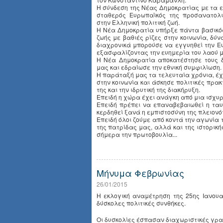
Η σύνδεση της Νέας Δημοκρατίας με τα 
σταθερός Ευρωπαϊκός της προσανατολι
στην Ελληνική πολιτική ζωή.
Η Νέα Δημοκρατία υπήρξε πάντα βασικός
ζωής με βαθιές ρίζες στην κοινωνία, δύν
διαχρονικά μπορούσε να εγγυηθεί την Ε
εξασφαλίζοντας την ευημερία του λαού μ
Η Νέα Δημοκρατία αποκατέστησε τους 
μας και εδραίωσε την εθνική συμφιλίωση.
Η παράταξή μας τα τελευταία χρόνια, έχ
στην κοινωνία και άσκησε πολιτικές πρακ
της και την ιδρυτική της διακήρυξη.
Επειδή η χώρα έχει ανάγκη από μια ισχυ
Επειδή πρέπει να επαναβεβαιωθεί η τα
κερδηθεί ξανά η εμπιστοσύνη της πλειον
Επειδή όλοι ζούμε από κοντά την αγωνία 
της πατρίδας μας, αλλά και της ιστορι
σήμερα την πρωτοβουλία...
Μήνυμα Φεβρωνίας
26/01/2015
Η εκλογική αναμέτρηση της 25ης Ιανουα
δύσκολες πολιτικές συνθήκες.
Οι δυσκολίες έσπασαν διαχωριστικές γρα