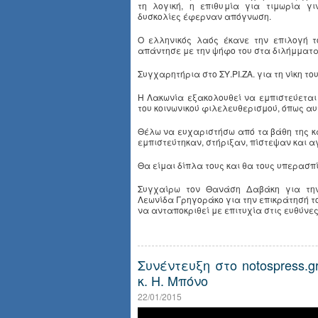
τη λογική, η επιθυμία για τιμωρία γιν
δυσκολίες έφερναν απόγνωση.
Ο ελληνικός λαός έκανε την επιλογή 
απάντησε με την ψήφο του στα διλήμματα π
Συγχαρητήρια στο ΣΥ.ΡΙ.ΖΑ. για τη νίκη του
Η Λακωνία εξακολουθεί να εμπιστεύετα
του κοινωνικού φιλελευθερισμού, όπως αυ
Θέλω να ευχαριστήσω από τα βάθη της κ
εμπιστεύτηκαν, στήριξαν, πίστεψαν και α
Θα είμαι δίπλα τους και θα τους υπερασπί
Συγχαίρω τον Θανάση Δαβάκη για την
Λεωνίδα Γρηγοράκο για την επικράτησή τ
να ανταποκριθεί με επιτυχία στις ευθύνε
Συνέντευξη στο notospress.
κ. Η. Μπόνο
22/01/2015