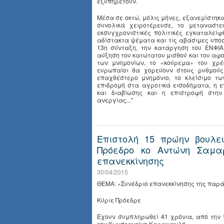
εξυπηρετούν.
Μέσα σε οκτώ, μόλις μήνες, εξανεμίστηκα
συνολικά χειροτέρευσε, το μεταναστευ
εκσυγχρονιστικές πολιτικές εγκαταλεί
αδίστακτα ψέματα και τις αβάσιμες υποσχ
13η σύνταξη, την κατάργηση του ΕΝΦΙΑ
αύξηση του κατώτατου μισθού και του αφο
των μνημονίων, το «κούρεμα» του χρέο
ευρωπαίοι θα χορεύουν στους ρυθμούς
επαχθέστερο μνημόνιο, το κλείσιμο τ
επιδρομή στα αγροτικά εισοδήματα, η 
και διαβίωσης και η επιστροφή στην
ανεργίας..."
Επιστολή 15 πρώην βουλε
Πρόεδρο κο Αντώνη Σαμα
επανεκκίνησης
30/04/2015
ΘΕΜΑ: «Συνέδριο επανεκκίνησης της παρ
Κύριε Πρόεδρε
Έχουν συμπληρωθεί 41 χρόνια, από την
τον Κωνσταντίνο Καραμανλή.