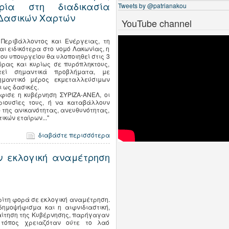
ρία στη διαδικασία
Tweets by @patrianakou
 Δασικών Χαρτών
YouTube channel
 Περιβάλλοντος και Ενέργειας, τη
ι ειδικότερα στο νομό Λακωνίας, η
υ υπουργείου θα υλοποιηθεί στις 3
ώρας και κυρίως σε πυρόπληκτους,
εί σημαντικά προβλήματα, με
ημαντικό μέρος εκμεταλλεύσιμων
 ως δασικές.
φισε η κυβέρνηση ΣΥΡΙΖΑ-ΑΝΕΛ, οι
ριουσίες τους, ή να καταβάλλουν
 της ανικανότητας, ανευθυνότητας,
κών εταίρων..."
διαβάστε περισσότερα
ν εκλογική αναμέτρηση
ρίτη φορά σε εκλογική αναμέτρηση.
 δημοψήφισμα και η αιφνιδιαστική,
ραίτηση της Κυβέρνησης, παρήγαγαν
τόπος χρειαζόταν ούτε το λαό