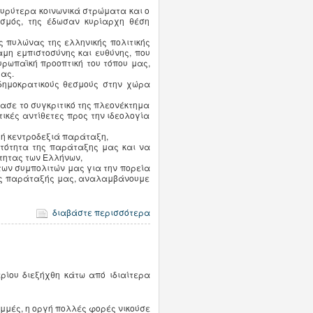
ευρύτερα κοινωνικά στρώματα και ο
σμός, της έδωσαν κυρίαρχη θέση
 πυλώνας της ελληνικής πολιτικής
αμη εμπιστοσύνης και ευθύνης, που
υρωπαϊκή προοπτική του τόπου μας,
ας.
δημοκρατικούς θεσμούς στην χώρα
ασε το συγκριτικό της πλεονέκτημα
τικές αντίθετες προς την ιδεολογία
ρή κεντροδεξιά παράταξη,
υτότητα της παράταξης μας και να
ότητας των Ελλήνων,
των συμπολιτών μας για την πορεία
κής παράταξής μας, αναλαμβάνουμε
διαβάστε περισσότερα
ρίου διεξήχθη κάτω από ιδιαίτερα
μμές, η οργή πολλές φορές νικούσε