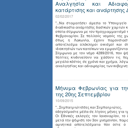
Αναλγησία και Αδιαφο
κατάρτισης και ανάρτησης
02/02/2017
"...Να σταματήσει άμεσα το Υπουργείο
διαδικασία ανάρτησης δασικών χαρτών κα
οποία σύμφωνα με τον προγραμματισμό το
Φεβρουαρίου. Σε πολλούς νομούς της χ
όπως η Λακωνία, έχουν παρουσιαστ
αποτέλεσμα ολόκληροι οικισμοί και σ
ιδιοκτησιών των κατοίκων να εμφανίζονται
Σύμφωνα με τον νόμο 4289/2016, που ψή
πολίτες κινδυνεύουν να χάσουν τις πε
μεγάλο κόστος σε χρόνο και χρήμα, λόγω
αναλγησίας και αδιαφορίας των κυβερνητι
Μήνυμα Φεβρωνίας για τη
της 20ης Σεπτεμβρίου
10/09/2015
"...Συμπατριώτισσες και Συμπατριώτες,
οδηγούμαστε μέσα σε λίγους μήνες για τ
Οι Εθνικές εκλογές του Ιανουαρίου, το
μετά την ψήφιση του 3ου μνημονίου, πα
αρνητικά αποτελέσματα που ούτε ο 