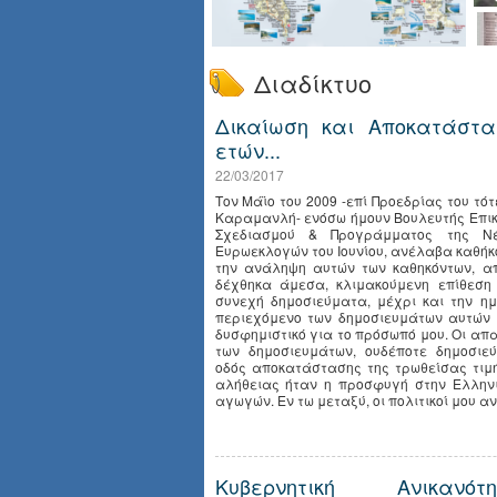
Διαδίκτυο
Δικαίωση και Αποκατάστα
ετών...
22/03/2017
Τον Μάϊο του 2009 -επί Προεδρίας του τ
Καραμανλή- ενόσω ήμουν Βουλευτής Επικ
Σχεδιασμού & Προγράμματος της Νέ
Ευρωεκλογών του Ιουνίου, ανέλαβα καθήκ
την ανάληψη αυτών των καθηκόντων, α
δέχθηκα άμεσα, κλιμακούμενη επίθεση
συνεχή δημοσιεύματα, μέχρι και την η
περιεχόμενο των δημοσιευμάτων αυτών
δυσφημιστικό για το πρόσωπό μου. Οι απα
των δημοσιευμάτων, ουδέποτε δημοσιε
οδός αποκατάστασης της τρωθείσας τιμ
αλήθειας ήταν η προσφυγή στην Ελληνι
αγωγών. Εν τω μεταξύ, οι πολιτικοί μου αντ
Κυβερνητική Ανικανότ