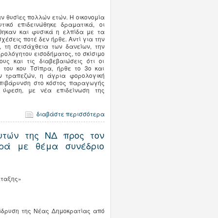
ν θυσίες πολλών ετών. Η οικονομία
τικό επιδεινώθηκε δραματικά, οι
φθηκαν και φυσικά η ελπίδα με τα
έσεις ποτέ δεν ήρθε. Αντί για την
, τη σεισάχθεια των δανείων, την
ρολόγητου εισοδήματος, το σκίσιμο
υς και τις διαβεβαιώσεις ότι οι
 του κου Τσίπρα, ήρθε το 3ο και
ων τραπεζών, η άγρια φορολογική
επιβάρυνση στο κόστος παραγωγής
 ύφεση, με νέα επιδείνωση της
διαβάστε περισσότερα
υτών της ΝΔ προς τον
ρά με θέμα συνέδριο
άταξης»
 ίδρυση της Νέας Δημοκρατίας από