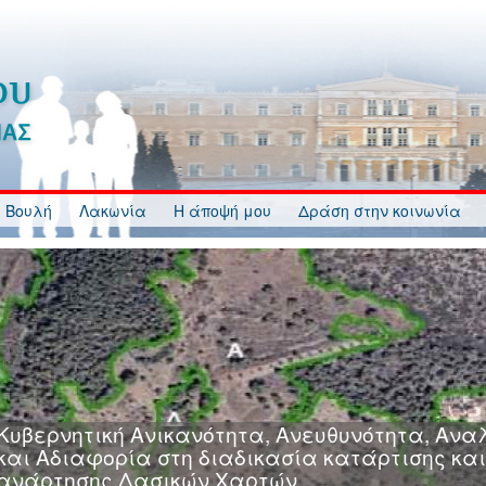
 Βουλή
Λακωνία
Η άποψή μου
Δράση στην κοινωνία
Κυβερνητική Ανικανότητα, Ανευθυνότητα, Ανα
και Αδιαφορία στη διαδικασία κατάρτισης και
ανάρτησης Δασικών Χαρτών