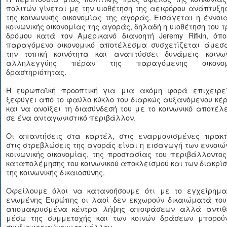
πολιτών γίνεται με την υιοθέτηση της αειφόρου ανάπτυξη
της κοινωνικής οικονομίας της αγοράς. Εισάγεται η έννοι
κοινωνικής οικονομίας της αγοράς, δηλαδή η υιοθέτηση του τ
δρόμου κατά τον Αμερικανό διανοητή Jeremy Rifkin, όπο
παραγόμενο οικονομικό αποτέλεσμα συσχετίζεται άμεσ
την τοπική κοινότητα και αναπτύσσει δυνάμεις κοινων
αλληλεγγύης πέραν της παραγόμενης οικονομ
δραστηριότητας.
Η ευρωπαϊκή προοπτική για μια ακόμη φορά επιχειρε
ξεφύγει από το φαύλο κύκλο του διαρκώς αυξανόμενου κέ
και να ανοίξει τη διασύνδεσή του με το κοινωνικό αποτέ
σε ένα ανταγωνιστικό περιβάλλον.
Οι απαντήσεις στα καρτέλ, στις εναρμονισμένες πρακτι
στις στρεβλώσεις της αγοράς είναι η εισαγωγή των εννοιώ
κοινωνικής οικονομίας, της προστασίας του περιβάλλοντος
καταπολέμησης του κοινωνικού αποκλεισμού και των διακρί
της κοινωνικής δικαιοσύνης.
Οφείλουμε όλοι να κατανοήσουμε ότι με το εγχείρημα
ενωμένης Ευρώπης οι λαοί δεν εκχωρούν δικαιώματά του
απομακρυσμένα κέντρα λήψης αποφάσεων αλλά αντιθ
μέσω της συμμετοχής και των κοινών δράσεων μπορού
συνδιαμορφώνουν το μέλλον.