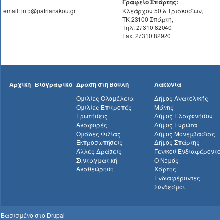
Γραφείο Σπάρτης:
email: info@patrianakou.gr
Κλεάρχου 50 & Τριακοσίων,
ΤΚ 23100 Σπάρτη,
Τηλ: 27310 82040
Fax: 27310 82920
Αρχική
Βιογραφικό
Δράση στη Βουλή
Λακωνία
Ομιλίες Ολομέλεια
Δήμος Ανατολικής
Ομιλίες Επιτροπές
Μάνης
Ερωτήσεις
Δήμος Ελαφονήσου
Αναφορές
Δήμος Ευρώτα
Ομάδες Φιλίας
Δήμος Μονεμβασίας
Εκπροσωπήσεις
Δήμος Σπάρτης
Άλλες Δράσεις
Γενικού Ενδιαφέροντ
Συνταγματική
Ο Νομός
Αναθεώρηση
Χάρτης
Ενδιαφέροντες
Σύνδεσμοι
Βασισμένο στο
Drupal