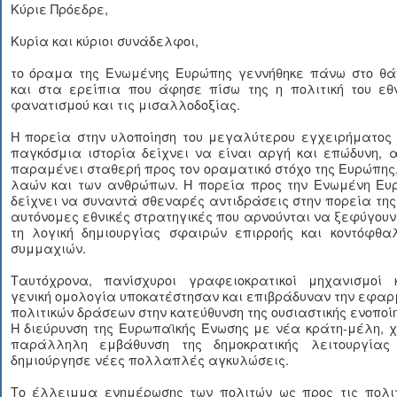
Κύριε Πρόεδρε,
Κυρία και κύριοι συνάδελφοι,
το όραμα της Ενωμένης Ευρώπης γεννήθηκε πάνω στο θά
και στα ερείπια που άφησε πίσω της η πολιτική του εθν
φανατισμού και τις μισαλλοδοξίας.
Η πορεία στην υλοποίηση του μεγαλύτερου εγχειρήματος 
παγκόσμια ιστορία δείχνει να είναι αργή και επώδυνη, 
παραμένει σταθερή προς τον οραματικό στόχο της Ευρώπης
λαών και των ανθρώπων. Η πορεία προς την Ενωμένη Ευ
δείχνει να συναντά σθεναρές αντιδράσεις στην πορεία τη
αυτόνομες εθνικές στρατηγικές που αρνούνται να ξεφύγου
τη λογική δημιουργίας σφαιρών επιρροής και κοντόφθα
συμμαχιών.
Ταυτόχρονα, πανίσχυροι γραφειοκρατικοί μηχανισμοί 
γενική ομολογία υποκατέστησαν και επιβράδυναν την εφα
πολιτικών δράσεων στην κατεύθυνση της ουσιαστικής ενοποί
Η διεύρυνση της Ευρωπαϊκής Ένωσης με νέα κράτη-μέλη, 
παράλληλη εμβάθυνση της δημοκρατικής λειτουργίας 
δημιούργησε νέες πολλαπλές αγκυλώσεις.
Το έλλειμμα ενημέρωσης των πολιτών ως προς τις πολιτ