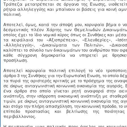
Τράπεζα μετατρέπεται σε όργανο της Ένωσης, υιοθετείτ
ρήτρα αλληλεγγύης και μπαίνουν οι βάσεις για κοινή αμυ
πολιτική.
Αποτελεί, όμως, κατά την άποψή μου, κορυφαίο βήμα ο ν
δεσμευτικός πλέον Χάρτης των Θεμελιωδών Δικαιωμάτω
οποίος έχει το ίδιο νομικό κύρος όπως οι Συνθήκες και μέσ
τα κεφάλαιά του «Αξιοπρέπεια», «Ελευθερίες», «Ισότη
«Αλληλεγγύη», «Δικαιώματα των Πολιτών», «Δικαιοσ
καλύπτει το σύνολο των δικαιωμάτων του ανθρώπου που οφ
κάθε σύγχρονη δημοκρατία να υπηρετεί με θρησκευ
προσήλωση.
Αποτελεί κορυφαία πολιτική επιλογή το νέο τροποποιη
άρθρο 3 της Συνθήκης για την Ευρωπαϊκή Ένωση, το οποίο δέ
τα πυρά της αριστερής κριτικής με το πρόσχημα της ανα
σε άκρως ανταγωνιστική κοινωνική οικονομία της αγοράς. 
ένα άρθρο στο οποίο γίνεται ρητή αναφορά στην αει
ανάπτυξη, στην ισόρροπη οικονομική ανάπτυξη με σταθερ
τιμών, με άκρως ανταγωνιστική κοινωνική οικονομία της α
και στόχο την πλήρη απασχόληση, την κοινωνική πρόοδο, το 
επίπεδο προστασίας και βελτίωσης της ποιότητας
περιβάλλοντος.
Η πεμπτουσία μιας πολιτικής προς όφελος της κοινωνίας