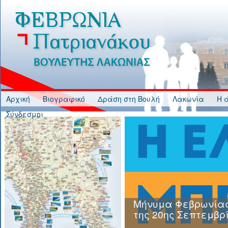
Jump to Content
Αρχική
Βιογραφικό
Δράση στη Βουλή
Λακωνία
Η 
Σύνδεσμοι
Μήνυμα Φεβρωνίας
της 20ης Σεπτεμβρ