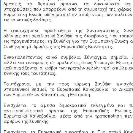
δράσεις, τα θεσμικά όργανα, τα δικαιώματα και
υποχρεώσεις που απορρέουν από τη συμμετοχή της χώρας 
Ευρωπαϊκή Ένωση οδήγησαν στην αποξένωση των πολιτών
τις κοινοτικές δράσεις.
Η αποτυχημένη προσπάθεια της Συνταγματικής Συνθ
οδήγησε στη ρεαλιστική Συνθήκη της Λισαβόνας, που τροπο
τις προγενέστερες, τη Συνθήκη για την Ευρωπαϊκή Ένωση κ
Συνθήκη περί Ιδρύσεως της Ευρωπαϊκής Κοινότητας.
Εγκαταλείποντας κοινά σύμβολα, Σύνταγμα, σημαία, ύ
αλλά και αναφορές σε ορολογίες, όπως Υπουργός Εξωτερι
καθησυχάζονται οι φόβοι των κρατών-μελών περί απώλεια
εθνικής τους ταυτότητας.
Ταυτόχρονα, με την προς κύρωση Συνθήκη ενισχύο
υπερεθνικοί θεσμοί, το Ευρωπαϊκό Κοινοβούλιο, το Δικασ
των Ευρωπαϊκών Κοινοτήτων, η Επιτροπή.
Ενισχύεται το άμεσα δημοκρατικά εκλεγμένο και π
αντιπροσωπευτικό όργανο της Ευρωπαϊκής Ένωσης
Ευρωπαϊκό Κοινοβούλιο, μέσα από την τροποποίηση πεν
άρθρων της Συνθήκης.
Ενισχύεται το Ευρωπαϊκό Δικαστήριο, η Ευρωπαϊκή Κεντ