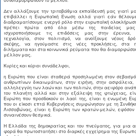
Δεν αλλάζουμε την τριτοβάθμια εκπαίδευσή μας γιατί μα
επιβάλλει η Ευρωπαϊκή Ένωση αλλά γιατί εάν θέλουμ
διαδραματίσουμε ενεργό ρόλο στην ευρωπαϊκή ολοκλήρωση
πρέπει πρώτα από όλα μέσω της παιδείας μα
ισχυροποιήσουμε τις επιδόσεις μας στην έρευνα, 
τεχνολογία, στον πολιτισμό, να ανοίξουμε νέους δρό
σκέψης, να ηγούμαστε στις νέες προκλήσεις, στα η
διλήμματα και στα κοινωνικά ρεύματα που θα διαμορφώσο
μέλλον μας.
Κυρίες και κύριοι συνάδελφοι,
η Ευρώπη που είναι σταθερά προσηλωμένη στον σεβασμό
ανθρωπίνων δικαιωμάτων, στην ειρήνη, στην ασφάλεια, 
αλληλεγγύη των λαών και των πολιτών, στην αειφόρο ανά
του πλανήτη αλλά και στην εξάλειψη της φτώχειας, είν
Ευρώπη που προσδοκούν οι λαοί της, είναι η ενωμένη Ευ
που οι είκοσι επτά Κυβερνήσεις συμφώνησαν με τη Συνθήκ
Λισσαβώνας, είναι η Ευρώπη των κρατών-μελών, εφόσον 
συναινέσουν θεσμικά.
Η Ελλάδα της δημοκρατίας και του πνεύματος, για μια α
φορά θα πρωτοστατήσει στο διαρκές εγχείρημα της Ευρωπ