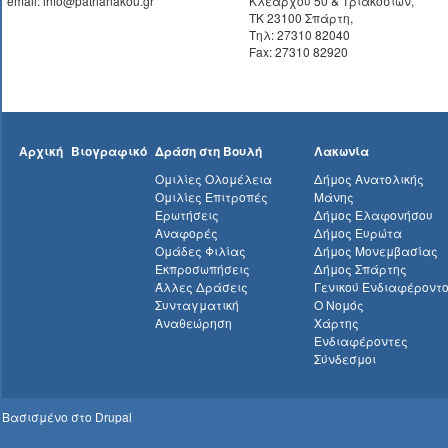
email: info@patrianakou.gr
Κλεάρχου 50 & Τριακοσίων,
ΤΚ 23100 Σπάρτη,
Τηλ: 27310 82040
Fax: 27310 82920
Αρχική
Βιογραφικό
Δράση στη Βουλή
Λακωνία
Ομιλίες Ολομέλεια
Δήμος Ανατολικής
Ομιλίες Επιτροπές
Μάνης
Ερωτήσεις
Δήμος Ελαφονήσου
Αναφορές
Δήμος Ευρώτα
Ομάδες Φιλίας
Δήμος Μονεμβασίας
Εκπροσωπήσεις
Δήμος Σπάρτης
Άλλες Δράσεις
Γενικού Ενδιαφέροντ
Συνταγματική
Ο Νομός
Αναθεώρηση
Χάρτης
Ενδιαφέροντες
Σύνδεσμοι
Βασισμένο στο
Drupal