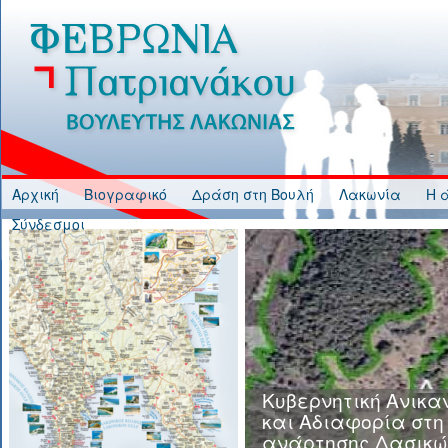
Jump to Content
Αρχική
Βιογραφικό
Δράση στη Βουλή
Λακωνία
Η 
Σύνδεσμοι
Κυβερνητική Ανικα
και Αδιαφορία στη
ανάρτησης Δασικώ