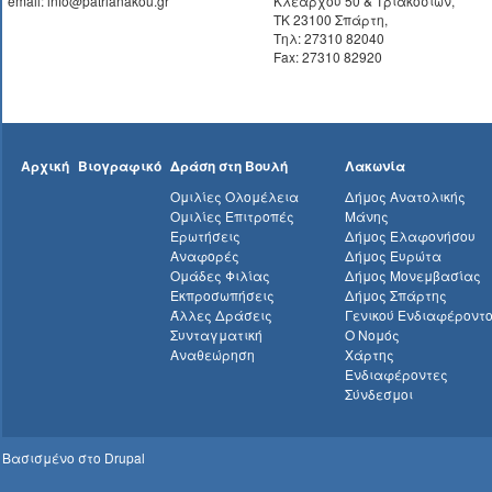
email: info@patrianakou.gr
Κλεάρχου 50 & Τριακοσίων,
ΤΚ 23100 Σπάρτη,
Τηλ: 27310 82040
Fax: 27310 82920
Αρχική
Βιογραφικό
Δράση στη Βουλή
Λακωνία
Ομιλίες Ολομέλεια
Δήμος Ανατολικής
Ομιλίες Επιτροπές
Μάνης
Ερωτήσεις
Δήμος Ελαφονήσου
Αναφορές
Δήμος Ευρώτα
Ομάδες Φιλίας
Δήμος Μονεμβασίας
Εκπροσωπήσεις
Δήμος Σπάρτης
Άλλες Δράσεις
Γενικού Ενδιαφέροντ
Συνταγματική
Ο Νομός
Αναθεώρηση
Χάρτης
Ενδιαφέροντες
Σύνδεσμοι
Βασισμένο στο
Drupal