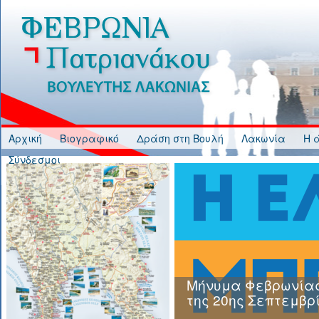
Jump to Content
Αρχική
Βιογραφικό
Δράση στη Βουλή
Λακωνία
Η 
Σύνδεσμοι
Μήνυμα Φεβρωνίας
της 20ης Σεπτεμβρ