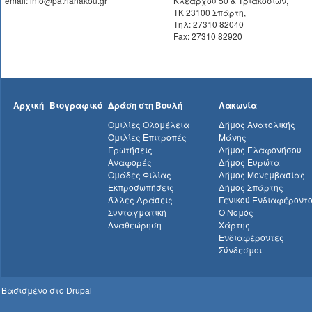
email: info@patrianakou.gr
Κλεάρχου 50 & Τριακοσίων,
ΤΚ 23100 Σπάρτη,
Τηλ: 27310 82040
Fax: 27310 82920
Αρχική
Βιογραφικό
Δράση στη Βουλή
Λακωνία
Ομιλίες Ολομέλεια
Δήμος Ανατολικής
Ομιλίες Επιτροπές
Μάνης
Ερωτήσεις
Δήμος Ελαφονήσου
Αναφορές
Δήμος Ευρώτα
Ομάδες Φιλίας
Δήμος Μονεμβασίας
Εκπροσωπήσεις
Δήμος Σπάρτης
Άλλες Δράσεις
Γενικού Ενδιαφέροντ
Συνταγματική
Ο Νομός
Αναθεώρηση
Χάρτης
Ενδιαφέροντες
Σύνδεσμοι
Βασισμένο στο
Drupal