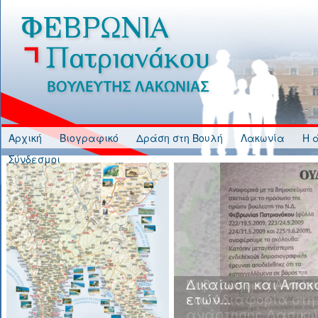
Jump to Content
Αρχική
Βιογραφικό
Δράση στη Βουλή
Λακωνία
Η 
Σύνδεσμοι
Κυβερνητική Ανικα
και Αδιαφορία στη
ανάρτησης Δασικώ