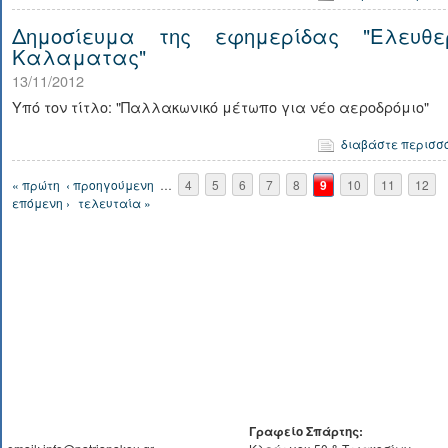
Δημοσίευμα της εφημερίδας "Ελευθε
Καλαματας"
13/11/2012
Υπό τον τίτλο: "Παλλακωνικό μέτωπο για νέο αεροδρόμιο"
διαβάστε περισσ
Σελίδες
« πρώτη
‹ προηγούμενη
…
4
5
6
7
8
9
10
11
12
επόμενη ›
τελευταία »
Γραφείο Σπάρτης: