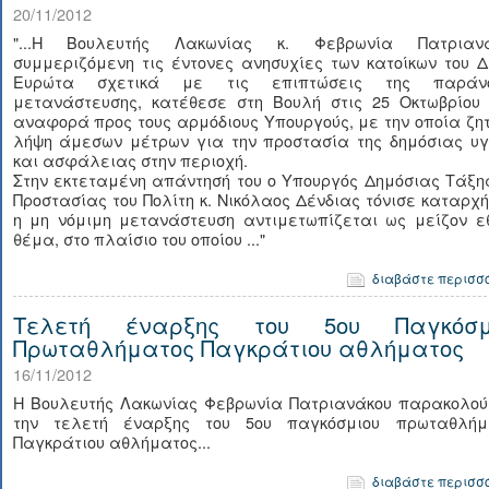
20/11/2012
"...Η Βουλευτής Λακωνίας κ. Φεβρωνία Πατριανά
συμμεριζόμενη τις έντονες ανησυχίες των κατοίκων του 
Ευρώτα σχετικά με τις επιπτώσεις της παράν
μετανάστευσης, κατέθεσε στη Βουλή στις 25 Οκτωβρίου 
αναφορά προς τους αρμόδιους Υπουργούς, με την οποία ζη
λήψη άμεσων μέτρων για την προστασία της δημόσιας υγ
και ασφάλειας στην περιοχή.
Στην εκτεταμένη απάντησή του ο Υπουργός Δημόσιας Τάξη
Προστασίας του Πολίτη κ. Νικόλαος Δένδιας τόνισε καταρχή
η μη νόμιμη μετανάστευση αντιμετωπίζεται ως μείζον εθ
θέμα, στο πλαίσιο του οποίου ..."
διαβάστε περισσ
Τελετή έναρξης του 5ου Παγκόσμ
Πρωταθλήματος Παγκράτιου αθλήματος
16/11/2012
Η Βουλευτής Λακωνίας Φεβρωνία Πατριανάκου παρακολού
την τελετή έναρξης του 5ου παγκόσμιου πρωταθλήμ
Παγκράτιου αθλήματος...
διαβάστε περισσ